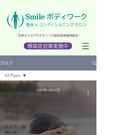
​Smile
ボディワーク
​整体 x コンディショニング サロン
​ 日本カイロプラクティック総合医術協同組合
感染症対策実施中
ブログ
All Posts
All Posts
2023年4月28日
背部痛、腰
痛
慢性的な疲
労感
美姿勢・美
脚効果