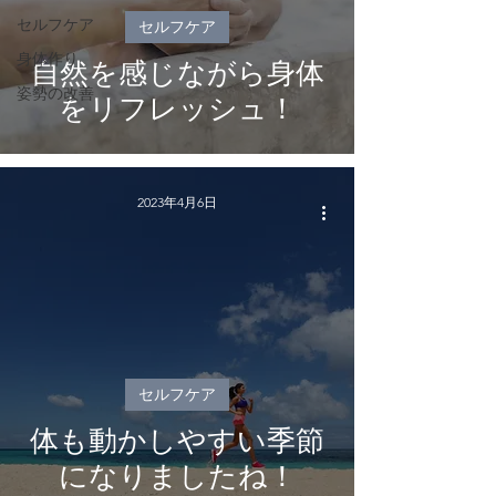
セルフケア
セルフケア
身体作り
自然を感じながら身体
姿勢の改善
をリフレッシュ！
2023年4月6日
セルフケア
体も動かしやすい季節
になりましたね！